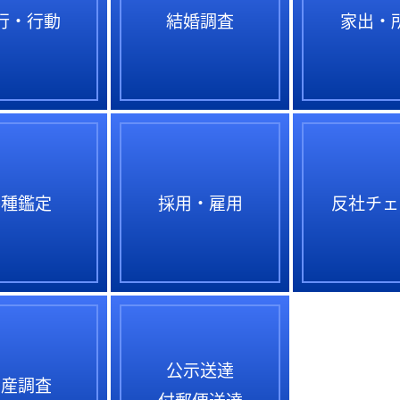
行・行動
結婚調査
家出・
各種鑑定
採用・雇用
反社チェ
公示送達
資産調査
付郵便送達