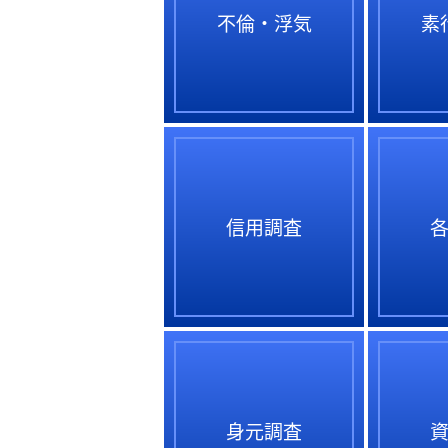
不倫・浮気
素
信用調査
身元調査