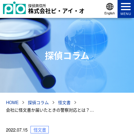
探偵興信所
株式会社ピ・アイ・オ
English
MENU
探偵コラム
HOME
探偵コラム
怪文書
会社に怪文書か届いたときの警察対応とは？…
2022.07.15
怪文書