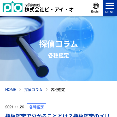
探偵興信所
株式会社ピ・アイ・オ
English
MENU
探偵コラム
各種鑑定
HOME
探偵コラム
各種鑑定
各種鑑定
2021.11.26
指紋鑑定で分かることとは？指紋鑑定のメリ