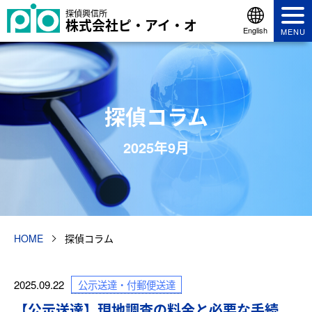
探偵興信所
株式会社ピ・アイ・オ
English
MENU
探偵コラム
2025年9月
HOME
探偵コラム
公示送達・付郵便送達
2025.09.22
【公示送達】現地調査の料金と必要な手続