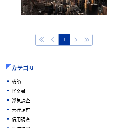
1
カテゴリ
横領
怪文書
浮気調査
素行調査
信用調査