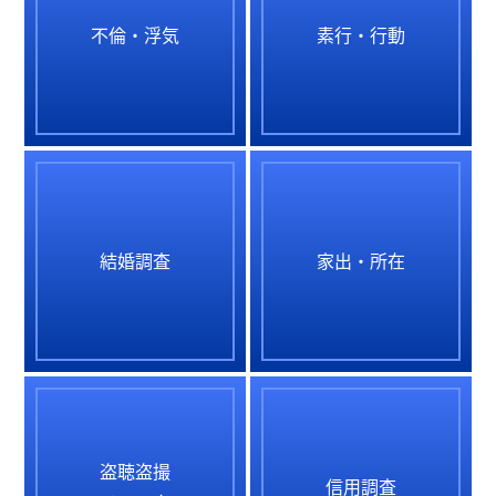
不倫・浮気
素行・行動
結婚調査
家出・所在
盗聴盗撮
信用調査