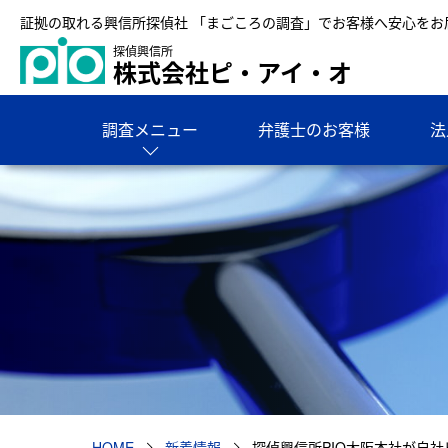
証拠の取れる興信所探偵社 「まごころの調査」でお客様へ安心をお
探偵興信所
株式会社ピ・アイ・オ
調査メニュー
弁護士のお客様
法
HOME
新着情報
探偵興信所PIO大阪本社が自