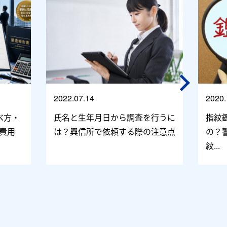
2022.07.14
2020.
べ方・
氏名と生年月日から調査を行うに
指紋
費用
は？興信所で依頼する際の注意点
の？
紋...