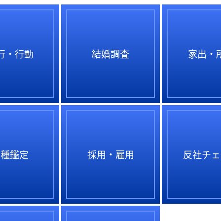
行・行動
結婚調査
家出・
各種鑑定
採用・雇用
反社チェ