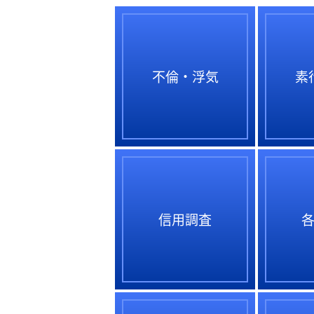
不倫・浮気
素
信用調査