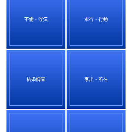
不倫・浮気
素行・行動
結婚調査
家出・所在