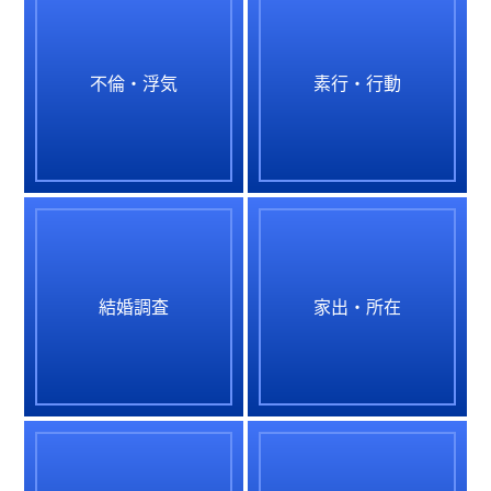
不倫・浮気
素行・行動
結婚調査
家出・所在