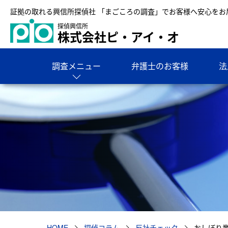
証拠の取れる興信所探偵社 「まごころの調査」でお客様へ安心をお
探偵興信所
株式会社ピ・アイ・オ
調査メニュー
弁護士のお客様
法
HOME
探偵コラム
反社チェック
おしぼり