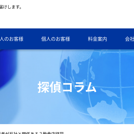
届けします。
人のお客様
個人のお客様
料金案内
会
探偵コラム
業者が反社と関係ある？飲食店経営…