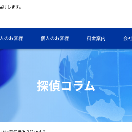
届けします。
人のお客様
個人のお客様
料金案内
会
探偵コラム
抜きは背任行為？防止する…