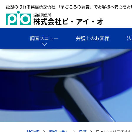
証拠の取れる興信所探偵社 「まごころの調査」でお客様へ安心をお
探偵興信所
株式会社ピ・アイ・オ
調査メニュー
弁護士のお客様
法
HOME
探偵コラム
横領
日本にはびこる中