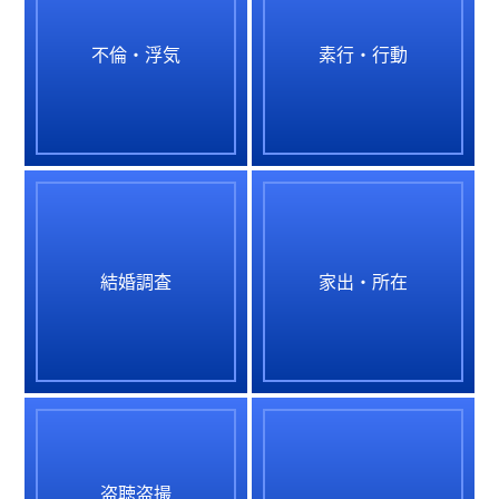
不倫・浮気
素行・行動
結婚調査
家出・所在
盗聴盗撮