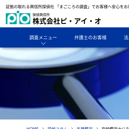
証拠の取れる興信所探偵社 「まごころの調査」でお客様へ安心をお
探偵興信所
株式会社ピ・アイ・オ
調査メニュー
弁護士のお客様
法
HOME
探偵コラム
各種鑑定
指紋鑑定士に