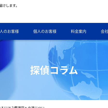
届けします。
人のお客様
個人のお客様
料金案内
会
探偵コラム
なるには？鑑識官への道につい…